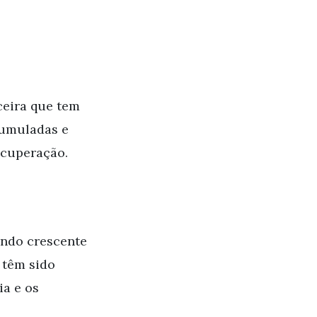
ceira que tem
cumuladas e
ecuperação.
rando crescente
 têm sido
ia e os