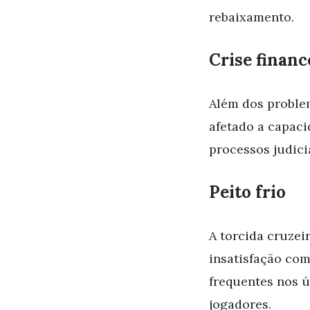
rebaixamento.
Crise financ
Além dos proble
afetado a capaci
processos judici
Peito frio
A torcida cruzei
insatisfação com
frequentes nos ú
jogadores.