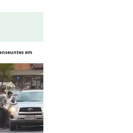
Violência em NY
transeuntes em