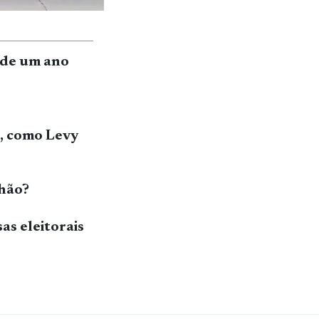
 de um ano
o, como Levy
nhão?
s eleitorais