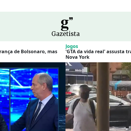
g
❞
Gazetista
Teto de concreto
Jogos
perança de Bolsonaro, mas
'GTA da vida real' assusta 
Nova York