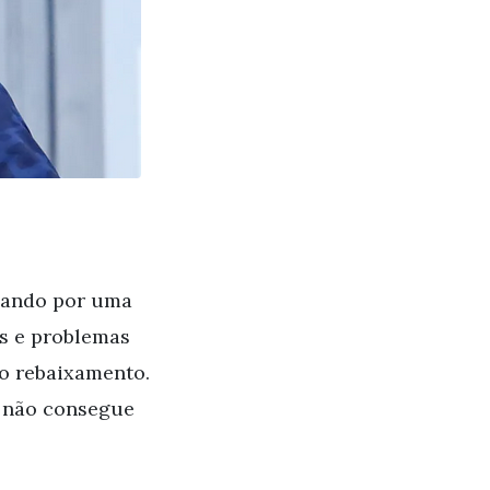
ssando por uma
os e problemas
 o rebaixamento.
á não consegue